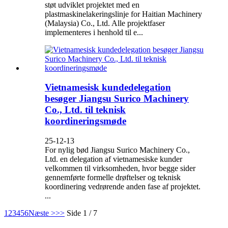
støt udviklet projektet med en
plastmaskinelakeringslinje for Haitian Machinery
(Malaysia) Co., Ltd. Alle projektfaser
implementeres i henhold til e...
Vietnamesisk kundedelegation
besøger Jiangsu Surico Machinery
Co., Ltd. til teknisk
koordineringsmøde
25-12-13
For nylig bød Jiangsu Surico Machinery Co.,
Ltd. en delegation af vietnamesiske kunder
velkommen til virksomheden, hvor begge sider
gennemførte formelle drøftelser og teknisk
koordinering vedrørende anden fase af projektet.
...
1
2
3
4
5
6
Næste >
>>
Side 1 / 7