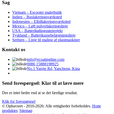
Sag
Vietnam – Escooter malerbutik
Indien – Buslakeringsværksted
Indonesien – Elbillakeringsværksted
Mexico – Løft pulverlakeringslinje
USA – Batterikølingsrørprojekt
Tyskland – Batterikassebelægningslinje
Serbien – Linje til maling af plastmaskiner
Kontakt os
info@ecoatingline.com
0086 15888198925
No.1 Yanjin Rd, Yancheng, Kina
Send forespørgsel: Klar til at lære mere
Der er intet bedre end at se det færdige resultat.
Klik for forespørgsel
© Ophavsret - 2010-2026: Alle rettigheder forbeholdes.
Hotte
produkter
,
Sitemap