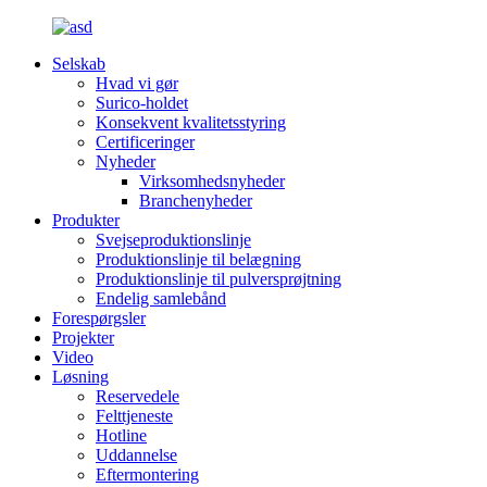
Selskab
Hvad vi gør
Surico-holdet
Konsekvent kvalitetsstyring
Certificeringer
Nyheder
Virksomhedsnyheder
Branchenyheder
Produkter
Svejseproduktionslinje
Produktionslinje til belægning
Produktionslinje til pulversprøjtning
Endelig samlebånd
Forespørgsler
Projekter
Video
Løsning
Reservedele
Felttjeneste
Hotline
Uddannelse
Eftermontering