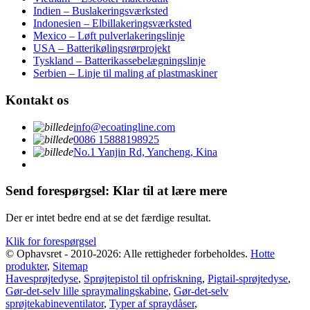
Indien – Buslakeringsværksted
Indonesien – Elbillakeringsværksted
Mexico – Løft pulverlakeringslinje
USA – Batterikølingsrørprojekt
Tyskland – Batterikassebelægningslinje
Serbien – Linje til maling af plastmaskiner
Kontakt os
info@ecoatingline.com
0086 15888198925
No.1 Yanjin Rd, Yancheng, Kina
Send forespørgsel: Klar til at lære mere
Der er intet bedre end at se det færdige resultat.
Klik for forespørgsel
© Ophavsret - 2010-2026: Alle rettigheder forbeholdes.
Hotte
produkter
,
Sitemap
Havesprøjtedyse
,
Sprøjtepistol til opfriskning
,
Pigtail-sprøjtedyse
,
Gør-det-selv lille spraymalingskabine
,
Gør-det-selv
sprøjtekabineventilator
,
Typer af spraydåser
,