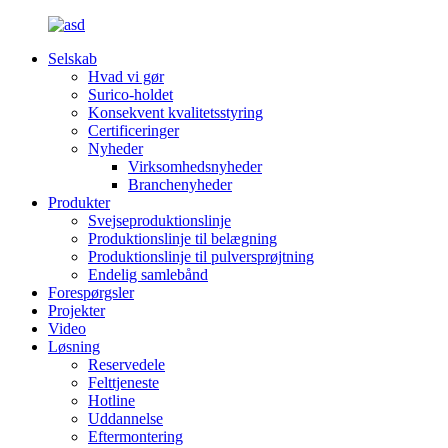
Selskab
Hvad vi gør
Surico-holdet
Konsekvent kvalitetsstyring
Certificeringer
Nyheder
Virksomhedsnyheder
Branchenyheder
Produkter
Svejseproduktionslinje
Produktionslinje til belægning
Produktionslinje til pulversprøjtning
Endelig samlebånd
Forespørgsler
Projekter
Video
Løsning
Reservedele
Felttjeneste
Hotline
Uddannelse
Eftermontering